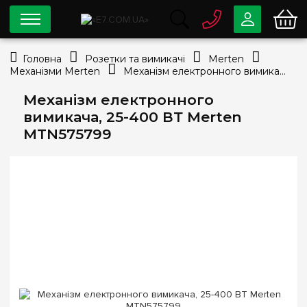
0 800
33-63-07
Головна
Розетки та вимикачі
Merten
Безкоштовно
Механізми Merten
Механізм електронного вимикача, 25-400 ВТ Merten MTN575799
info@e7.com.ua
044
334-79-78
Механізм електронного
вимикача, 25-400 ВТ Merten
Viber
Telegram
MTN575799