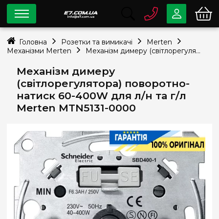
0 800
33-63-07
Головна
Розетки та вимикачі
Merten
Безкоштовно
Механізми Merten
Механізм димеру (світлорегулятора) поворотно-натиск 60-400W для л/н та г/л Merten MTN5131-0000
info@e7.com.ua
044
334-79-78
Механізм димеру
(світлорегулятора) поворотно-
Viber
Telegram
натиск 60-400W для л/н та г/л
Merten MTN5131-0000