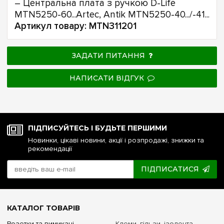
– Центральна плата з ручкою D-Life
MTN5250-60...Artec, Antik MTN5250-40.../-41...
Артикул товару: MTN311201
ЗАДАТИ ПИТАННЯ
НАПИСАТИ ВІДГУК
ПІДПИСУЙТЕСЬ І БУДЬТЕ ПЕРШИМИ
Новинки, цікаві новини, акції і розпродажі, знижки та
рекомендації
ПІДПИСАТИСЯ
КАТАЛОГ ТОВАРІВ
Розетки та вимикачі
Клеми, гільзи, ізолента