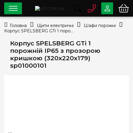
0 800
33-63-07
Головна
Щити електричні
Шафи порожні
Безкоштовно
Корпус SPELSBERG GTi 1 порожній IP65 з прозорою кришкою (320х220х179) sp01000101
info@e7.com.ua
044
334-79-78
Корпус SPELSBERG GTi 1
порожній IP65 з прозорою
Viber
Telegram
кришкою (320х220х179)
sp01000101