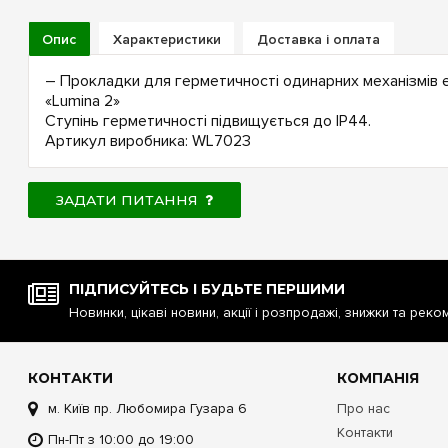
Опис
Характеристики
Доставка і оплата
– Прокладки для герметичності одинарних механізмів 
«Lumina 2»
Ступінь герметичності підвищується до IP44.
Артикул виробника: WL7023
ЗАДАТИ ПИТАННЯ
ПІДПИСУЙТЕСЬ І БУДЬТЕ ПЕРШИМИ
Новинки, цікаві новини, акції і розпродажі, знижки та реко
КОНТАКТИ
КОМПАНІЯ
м. Київ пр. Любомира Гузара 6
Про нас
Контакти
Пн-Пт з 10:00 до 19:00