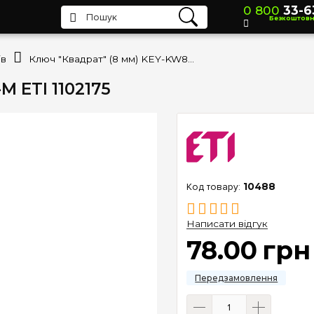
0 800
33-6
Безкоштов
ів
Ключ "Квадрат" (8 мм) KEY-KW8-M ETI 1102175
M ETI 1102175
10488
Написати відгук
78
.
00
грн