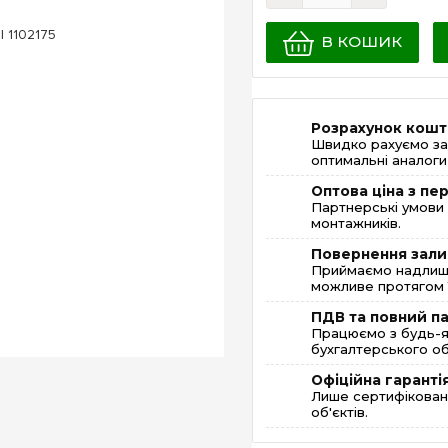
В КОШИК
Розрахунок кошт
Швидко рахуємо за
оптимальні аналоги 
Оптова ціна з п
Партнерські умови 
монтажників.
Повернення зали
Приймаємо надлишк
можливе протягом 1
ПДВ та повний п
Працюємо з будь-я
бухгалтерського об
Офіційна гаранті
Лише сертифікована
об'єктів.