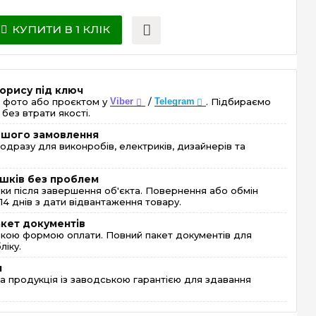
КУПИТИ В 1 КЛІК
орису під ключ
 фото або проєктом у
Viber
/
Telegram
. Підбираємо
без втрати якості.
ершого замовлення
одразу для виконробів, електриків, дизайнерів та
шків без проблем
и після завершення об'єкта. Повернення або обмін
4 днів з дати відвантаження товару.
акет документів
кою формою оплати. Повний пакет документів для
ліку.
я
 продукція із заводською гарантією для здавання