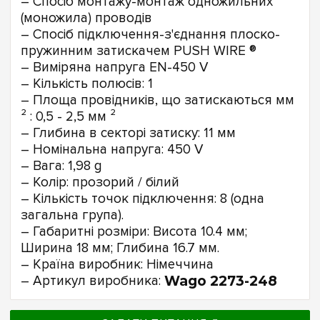
– Спосіб монтажу-монтаж одножильних
(моножила) проводів
– Спосіб підключення-з'єднання плоско-
пружинним затискачем PUSH WIRE ®
– Виміряна напруга EN-450 V
– Кількість полюсів: 1
– Площа провідників, що затискаються мм
² : 0,5 - 2,5 мм ²
– Глибина в секторі затиску: 11 мм
– Номінальна напруга: 450 V
– Вага: 1,98 g
– Колір: прозорий / білий
– Кількість точок підключення: 8 (одна
загальна група).
– Габаритні розміри: Висота 10.4 мм;
Ширина 18 мм; Глибина 16.7 мм.
– Країна виробник: Німеччина
– Артикул виробника:
Wago 2273-248