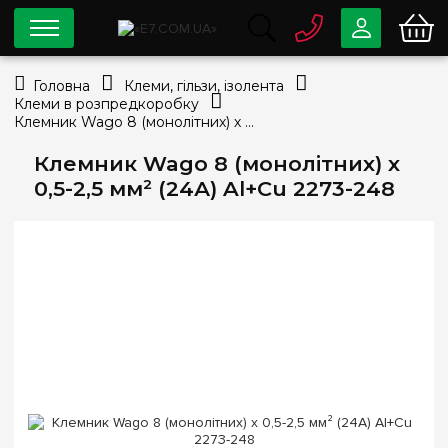
0 800
33-63-07
Головна
Клеми, гільзи, ізолента
Безкоштовно
Клеми в розпредкоробку
info@e7.com.ua
Клемник Wago 8 (монолітних) х 0,5-2,5 мм² (24А) Al+Сu 2273-248
044
334-79-78
Клемник Wago 8 (монолітних) х
Viber
Telegram
0,5-2,5 мм² (24А) Al+Сu 2273-248