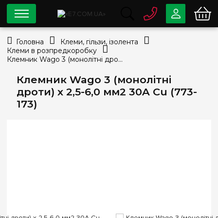
0 800
33-63-07
Головна
Клеми, гільзи, ізолента
Безкоштовно
Клеми в розпредкоробку
info@e7.com.ua
Клемник Wago 3 (монолітні дроти) х 2,5-6,0 мм2 30A Cu (773-173)
044
334-79-78
Клемник Wago 3 (монолітні
Viber
Telegram
дроти) х 2,5-6,0 мм2 30A Cu (773-
173)