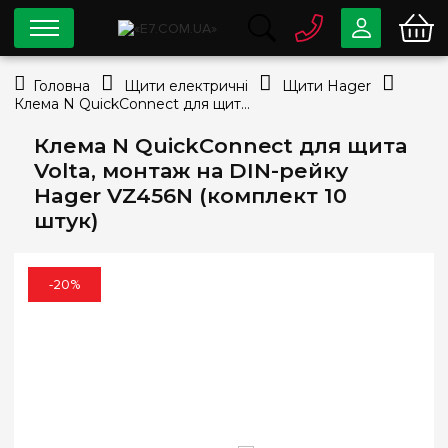
0 800
33-63-07
Головна
Щити електричні
Щити Hager
Безкоштовно
Клема N QuickConnect для щита Volta, монтаж на DIN-рейку Hager VZ456N (комплект 10 штук)
info@e7.com.ua
044
334-79-78
Клема N QuickConnect для щита
Volta, монтаж на DIN-рейку
Viber
Telegram
Hager VZ456N (комплект 10
штук)
-20%