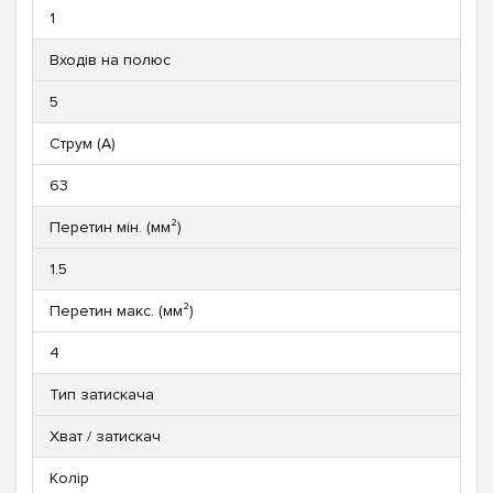
1
Входів на полюс
5
Струм (А)
63
Перетин мін. (мм²)
1.5
Перетин макс. (мм²)
4
Тип затискача
Хват / затискач
Колір