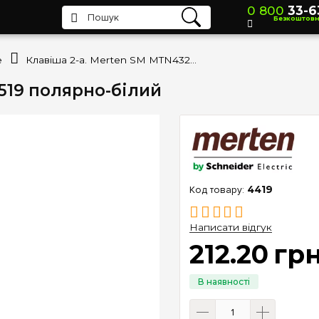
0 800
33-6
Безкоштов
e
Клавіша 2-а. Merten SM MTN432519 полярно-білий
519 полярно-білий
4419
Написати відгук
212
.
20
гр