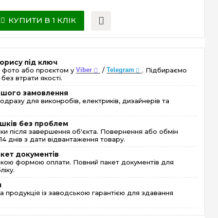
КУПИТИ В 1 КЛІК
орису під ключ
 фото або проєктом у
Viber
/
Telegram
. Підбираємо
без втрати якості.
ершого замовлення
одразу для виконробів, електриків, дизайнерів та
шків без проблем
и після завершення об'єкта. Повернення або обмін
4 днів з дати відвантаження товару.
акет документів
кою формою оплати. Повний пакет документів для
ліку.
я
 продукція із заводською гарантією для здавання