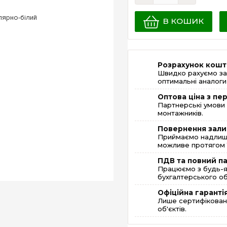
В КОШИК
Розрахунок кошт
Швидко рахуємо за
оптимальні аналоги 
Оптова ціна з п
Партнерські умови 
монтажників.
Повернення зали
Приймаємо надлишк
можливе протягом 1
ПДВ та повний п
Працюємо з будь-я
бухгалтерського об
Офіційна гаранті
Лише сертифікована
об'єктів.