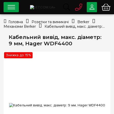
0 800
33-63-07
Головна
Розетки та вимикачі
Berker
Безкоштовно
Механізми Berker
Кабельний вивід, макс. діаметр: 9 мм, Hager WDF4400
info@e7.com.ua
044
334-79-78
Кабельний вивід, макс. діаметр:
9 мм, Hager WDF4400
Viber
Telegram
Знижка до 15%