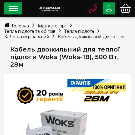
0 800
33-63-07
Головна
Інші категорії
Безкоштовно
Тепла підлога та обігрів
Тепла підлога
info@e7.com.ua
Кабель нагрівальний
Кабель двожильний для теплої підлоги Woks (Woks-18), 500 Вт, 28м
044
334-79-78
Кабель двожильний для теплої
Viber
Telegram
підлоги Woks (Woks-18), 500 Вт,
28м