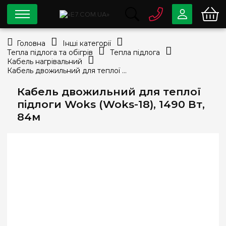
0 800
33-63-07
Головна
Інші категорії
Безкоштовно
Тепла підлога та обігрів
Тепла підлога
info@e7.com.ua
Кабель нагрівальний
044
334-79-78
Кабель двожильний для теплої підлоги Woks (Woks-18), 1490 Вт, 84м
Viber
Telegram
Кабель двожильний для теплої
підлоги Woks (Woks-18), 1490 Вт,
84м