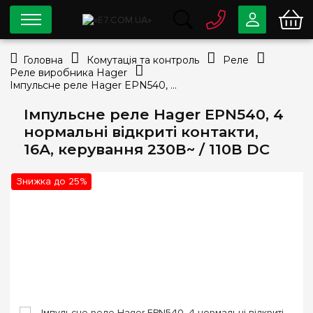
0 800
33-63-07
Головна
Комутація та контроль
Реле
Безкоштовно
Реле виробника Hager
info@e7.com.ua
Імпульсне реле Hager EPN540, 4 нормальні відкриті контакти, 16А, керування 230В~ / 110В DC
044
334-79-78
Імпульсне реле Hager EPN540, 4
Viber
Telegram
нормальні відкриті контакти,
16А, керування 230В~ / 110В DC
Знижка до 25%