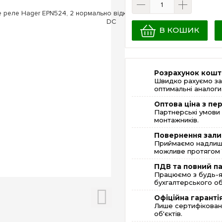
В КОШИК
Розрахунок кошт
Швидко рахуємо за
оптимальні аналоги 
Оптова ціна з п
Партнерські умови 
монтажників.
Повернення зали
Приймаємо надлишк
можливе протягом 1
ПДВ та повний п
Працюємо з будь-я
бухгалтерського об
Офіційна гаранті
Лише сертифікована
об'єктів.