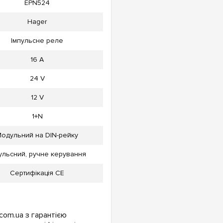
EPN524
Hager
Імпульсне реле
16 А
24 V
12 V
1+N
одульний на DIN-рейку
ульсний, ручне керування
Сертифікація CE
com.ua з гарантією