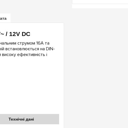
лата
~ / 12V DC
інальним струмом 16A та
рій встановлюється на DIN-
и високу ефективність і
Технічні дані