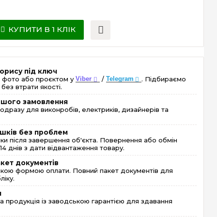
КУПИТИ В 1 КЛІК
орису під ключ
 фото або проєктом у
Viber
/
Telegram
. Підбираємо
без втрати якості.
ершого замовлення
одразу для виконробів, електриків, дизайнерів та
шків без проблем
и після завершення об'єкта. Повернення або обмін
4 днів з дати відвантаження товару.
акет документів
кою формою оплати. Повний пакет документів для
ліку.
я
 продукція із заводською гарантією для здавання