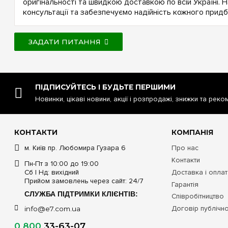
оригінальності та швидкою доставкою по всій Україні. 
консультації та забезпечуємо надійність кожного придб
ЗАДАТИ ПИТАННЯ
ПІДПИСУЙТЕСЬ І БУДЬТЕ ПЕРШИМИ
Новинки, цікаві новини, акції і розпродажі, знижки та реко
КОНТАКТИ
КОМПАНІЯ
м. Київ пр. Любомира Гузара 6
Про нас
Контакти
Пн-Пт з 10:00 до 19:00
Сб | Нд: вихідний
Доставка і опла
Прийом замовлень через сайт: 24/7
Гарантія
СЛУЖБА ПІДТРИМКИ КЛІЄНТІВ:
Співробітництво
Договір публічн
info@e7.com.ua
0 800
33-63-07