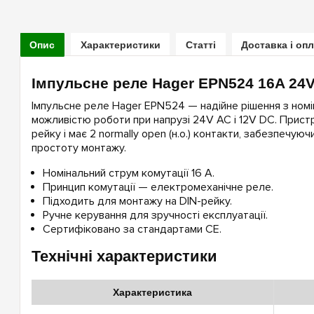
Опис
Характеристики
Статті
Доставка і оп
Імпульсне реле Hager EPN524 16A 24V
Імпульсне реле Hager EPN524 — надійне рішення з ном
можливістю роботи при напрузі 24V AC і 12V DC. Прист
рейку і має 2 normally open (н.о.) контакти, забезпечуюч
простоту монтажу.
Номінальний струм комутації 16 А.
Принцип комутації — електромеханічне реле.
Підходить для монтажу на DIN-рейку.
Ручне керування для зручності експлуатації.
Сертифіковано за стандартами CE.
Технічні характеристики
Характеристика