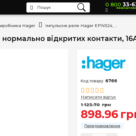
0 800
33-6
Безкоштов
виробника Hager
Імпульсне реле Hager EPN524, 2 нормально відкритих контакти, 16А, керування 24V~ / 12V DC
 нормально відкритих контакти, 16А
6766
Написати відгук
1 123
.
70
грн
898
.
96
гр