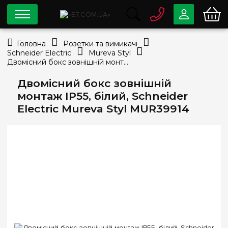
0 800
33-63-07
Головна
Розетки та вимикачі
Безкоштовно
Schneider Electric
Mureva Styl
info@e7.com.ua
Двомісний бокс зовнішній монтаж IP55, білий, Schneider Electric Mureva Styl MUR39914
044
334-79-78
Двомісний бокс зовнішній
Viber
Telegram
монтаж IP55, білий, Schneider
Electric Mureva Styl MUR39914