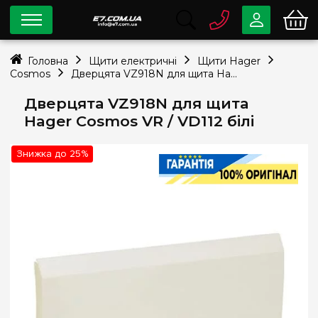
0 800
33-63-07
Головна
Щити електричні
Щити Hager
Безкоштовно
Cosmos
Дверцята VZ918N для щита Hager Cosmos VR / VD112 білі
info@e7.com.ua
044
334-79-78
Дверцята VZ918N для щита
Hager Cosmos VR / VD112 білі
Viber
Telegram
Знижка до 25%