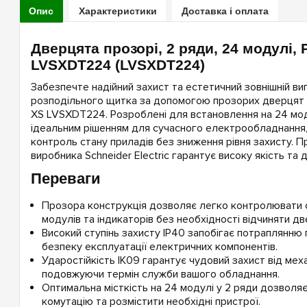
Опис
Характеристики
Доставка і оплата
Дверцята прозорі, 2 ряди, 24 модулі,
LVSXDT224 (LVSXDT224)
Забезпечте надійний захист та естетичний зовнішній в
розподільного щитка за допомогою прозорих дверцят Sc
XS LVSXDT224. Розроблені для встановлення на 24 моду
ідеальним рішенням для сучасного електрообладнання,
контроль стану приладів без зниження рівня захисту. П
виробника Schneider Electric гарантує високу якість та д
Переваги
Прозора конструкція дозволяє легко контролювати 
модулів та індикаторів без необхідності відчиняти дв
Високий ступінь захисту IP40 запобігає потраплянню 
безпеку експлуатації електричних компонентів.
Ударостійкість IK09 гарантує чудовий захист від мех
подовжуючи термін служби вашого обладнання.
Оптимальна місткість на 24 модулі у 2 ряди дозволя
комутацію та розмістити необхідні пристрої.