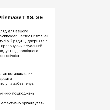
 PrismaSeT XS, SE
игляд для вашого
hneider Electric PrismaSeT
лі у 2 ряди, ці дверцята є
 пропонуючи візуальний
родукт від провідного
овговічність.
стан встановлених
ерцята.
пилу та забезпечує
анічних пошкоджень,
є ефективно організувати