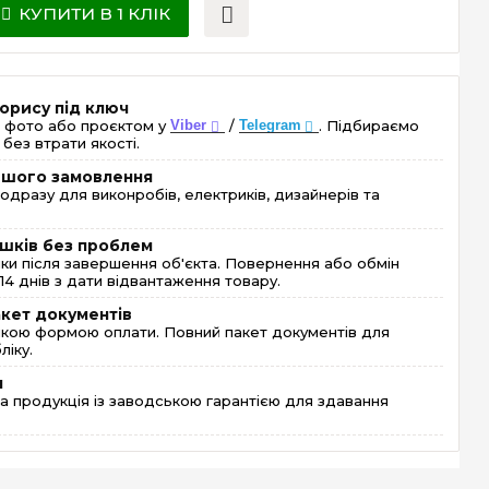
КУПИТИ В 1 КЛІК
орису під ключ
 фото або проєктом у
Viber
/
Telegram
. Підбираємо
без втрати якості.
ершого замовлення
одразу для виконробів, електриків, дизайнерів та
шків без проблем
и після завершення об'єкта. Повернення або обмін
4 днів з дати відвантаження товару.
акет документів
кою формою оплати. Повний пакет документів для
ліку.
я
 продукція із заводською гарантією для здавання