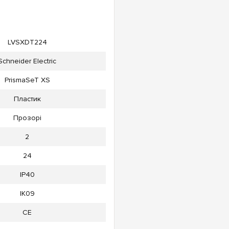
LVSXDT224
Schneider Electric
PrismaSeT XS
Пластик
Прозорі
2
24
IP40
IK09
CE