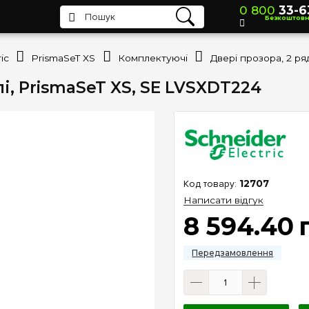
0 800
33-6
Безкоштов
ic
PrismaSeT XS
Комплектуючі
лі, PrismaSeT XS, SE LVSXDT224
12707
Написати відгук
8 594
.
40