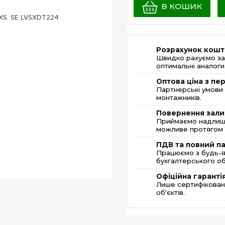
В КОШИК
Розрахунок кошт
Швидко рахуємо за
оптимальні аналоги 
Оптова ціна з п
Партнерські умови 
монтажників.
Повернення зали
Приймаємо надлишк
можливе протягом 1
ПДВ та повний п
Працюємо з будь-я
бухгалтерського об
Офіційна гаранті
Лише сертифікована
об'єктів.