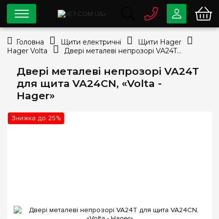
0 800
33-63-07
Головна
Щити електричні
Щити Hager
Безкоштовно
Hager Volta
Двері металеві непрозорі VA24T для щита VA24CN, «Volta - Hager»
info@e7.com.ua
044
334-79-78
Двері металеві непрозорі VA24T
для щита VA24CN, «Volta -
Viber
Telegram
Hager»
Знижка до 25%