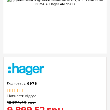
6978
Написати відгук
12 374
.
40
грн
9 899
.
52
грн