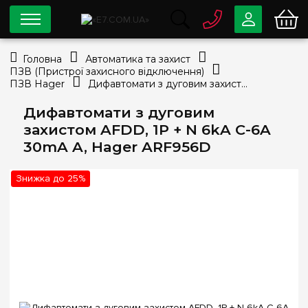
0 800
33-63-07
Головна
Автоматика та захист
Безкоштовно
ПЗВ (Пристрої захисного відключення)
info@e7.com.ua
ПЗВ Hager
Дифавтомати з дуговим захистом AFDD, 1P + N 6kA C-6A 30mA A, Hager ARF956D
044
334-79-78
Дифавтомати з дуговим
Viber
Telegram
захистом AFDD, 1P + N 6kA C-6A
30mA A, Hager ARF956D
Знижка до 25%