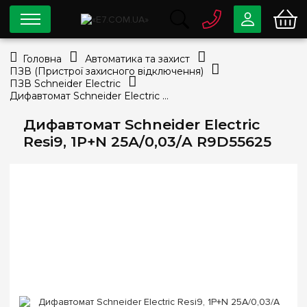
0 800
33-63-07
Головна
Автоматика та захист
Безкоштовно
ПЗВ (Пристрої захисного відключення)
info@e7.com.ua
ПЗВ Schneider Electric
044
334-79-78
Дифавтомат Schneider Electric Resi9, 1P+N 25А/0,03/A R9D55625
Viber
Telegram
Дифавтомат Schneider Electric
Resi9, 1P+N 25А/0,03/A R9D55625