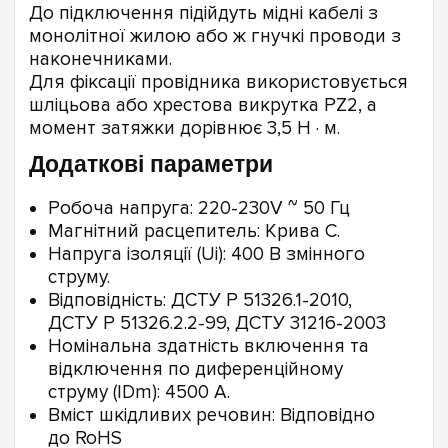
До підключення підійдуть мідні кабелі з
монолітної жилою або ж гнучкі проводи з
наконечниками.
Для фіксації провідника використовується
шліцьова або хрестова викрутка PZ2, а
момент затяжки дорівнює 3,5 Н · м.
Додаткові параметри
Робоча напруга: 220-230V ~ 50 Гц
Магнітний расцепитель: Крива С.
Напруга ізоляції (Ui): 400 В змінного
струму.
Відповідність: ДСТУ Р 51326.1-2010,
ДСТУ Р 51326.2.2-99, ДСТУ 31216-2003
Номінальна здатність включення та
відключення по диференційному
струму (IDm): 4500 А.
Вміст шкідливих речовин: Відповідно
до RoHS