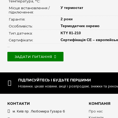
температура, °C: 
Місце встановлення / 
У термостат
підключення: 
Гарантія: 
2 роки
Особливість: 
Термодатчик окремо
Тип датчика: 
KTY 81-210
Сертифікати: 
Сертифікація CE – європейськ
...
ЗАДАТИ ПИТАННЯ
ПІДПИСУЙТЕСЬ І БУДЬТЕ ПЕРШИМИ
Новинки, цікаві новини, акції і розпродажі, знижки та реко
КОНТАКТИ
КОМПАНІЯ
м. Київ пр. Любомира Гузара 6
Про нас
Контакти