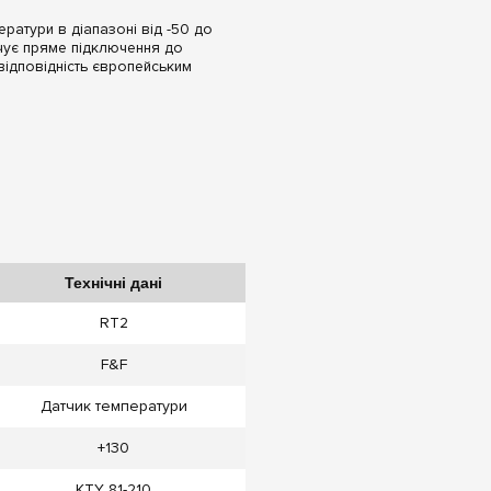
ратури в діапазоні від -50 до
чує пряме підключення до
відповідність європейським
Технічні дані
RT2
F&F
Датчик температури
+130
KTY 81-210