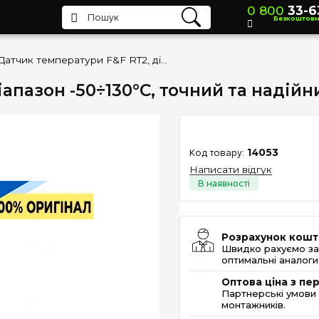
0 800
33-6
Безкоштов
Датчик температури F&F RT2, діапазон -50÷130°C, точний та надійний контроль температури
іапазон -50÷130°C, точний та надій
14053
Написати відгук
Розрахунок кошт
Швидко рахуємо за
оптимальні аналоги 
Оптова ціна з п
Партнерські умови 
монтажників.