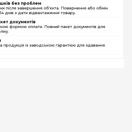
шків без проблем
и після завершення об'єкта. Повернення або обмін
4 днів з дати відвантаження товару.
акет документів
кою формою оплати. Повний пакет документів для
ліку.
я
 продукція із заводською гарантією для здавання