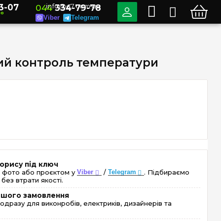
3-07
info@e7.com.ua
044
334-79-78
но
Viber
Telegram
ний контроль температури
орису під ключ
 фото або проєктом у
Viber
/
Telegram
. Підбираємо
без втрати якості.
ершого замовлення
одразу для виконробів, електриків, дизайнерів та