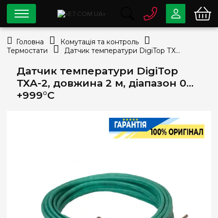
0 800
33-63-07
Головна
Комутація та контроль
Безкоштовно
Термостати
Датчик температури DigiTop ТХА-2, довжина 2 м, діапазон 0…+999°С
info@e7.com.ua
044
334-79-78
Датчик температури DigiTop
ТХА-2, довжина 2 м, діапазон 0…
Viber
Telegram
+999°С