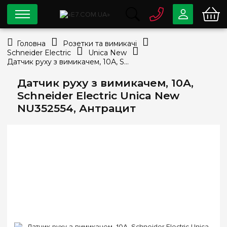
0 800
33-63-07
Головна
Розетки та вимикачі
Безкоштовно
Schneider Electric
Unica New
info@e7.com.ua
Датчик руху з вимикачем, 10А, Schneider Electric Unica New NU352554, Антрацит
044
334-79-78
Датчик руху з вимикачем, 10А,
Viber
Telegram
Schneider Electric Unica New
NU352554, Антрацит