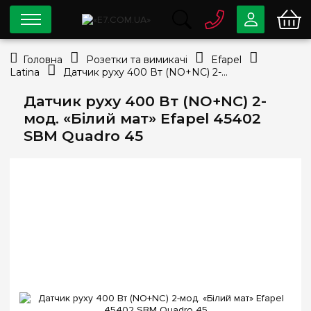
0 800
33-63-07
Головна
Розетки та вимикачі
Efapel
Безкоштовно
Latina
Датчик руху 400 Вт (NO+NC) 2-мод. «Білий мат» Efapel 45402 SBM Quadro 45
info@e7.com.ua
044
334-79-78
Датчик руху 400 Вт (NO+NC) 2-
мод. «Білий мат» Efapel 45402
Viber
Telegram
SBM Quadro 45