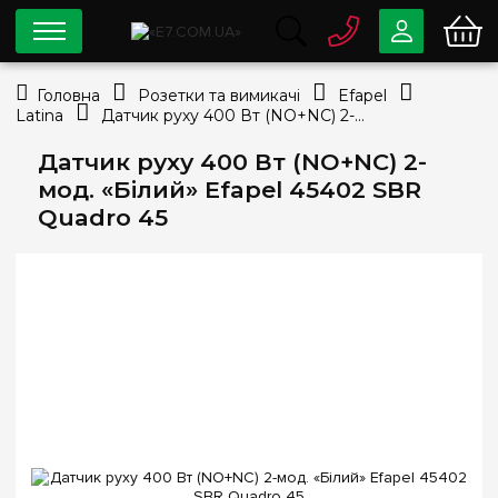
0 800
33-63-07
Головна
Розетки та вимикачі
Efapel
Безкоштовно
Latina
Датчик руху 400 Вт (NO+NC) 2-мод. «Білий» Efapel 45402 SBR Quadro 45
info@e7.com.ua
044
334-79-78
Датчик руху 400 Вт (NO+NC) 2-
мод. «Білий» Efapel 45402 SBR
Viber
Telegram
Quadro 45