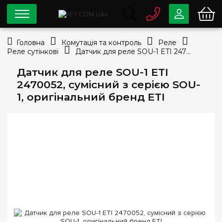
0 800
33-63-07
Головна
Комутація та контроль
Реле
Безкоштовно
Реле сутінкові
Датчик для реле SOU-1 ETI 2470052, сумісний з серією SOU-1, оригінальний бренд ETI
info@e7.com.ua
044
334-79-78
Датчик для реле SOU-1 ETI
2470052, сумісний з серією SOU-
Viber
Telegram
1, оригінальний бренд ETI