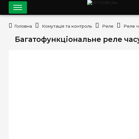
Головна
Комутація та контроль
Реле
Реле ч
Багатофункціональне реле часу E