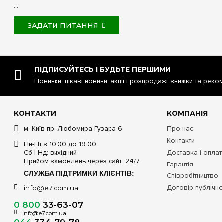
...
ЗАДАТИ ПИТАННЯ
ПІДПИСУЙТЕСЬ І БУДЬТЕ ПЕРШИМИ
Новинки, цікаві новини, акції і розпродажі, знижки та реко
КОНТАКТИ
КОМПАНІЯ
м. Київ пр. Любомира Гузара 6
Про нас
Контакти
Пн-Пт з 10:00 до 19:00
Сб | Нд: вихідний
Доставка і опла
Прийом замовлень через сайт: 24/7
Гарантія
СЛУЖБА ПІДТРИМКИ КЛІЄНТІВ:
Співробітництво
Договір публічн
info@e7.com.ua
0 800
33-63-07
info@e7.com.ua
044
334-79-78