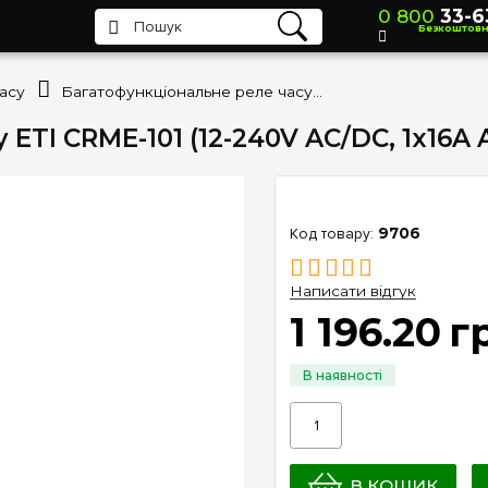
0 800
33-6
Безкоштов
асу
Багатофункціональне реле часу ETI CRME-101 (12-240V AC/DC, 1x16A AC1) 2471557
TI CRME-101 (12-240V AC/DC, 1x16A A
9706
Написати відгук
1 196
.
20
г
В КОШИК