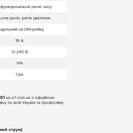
офункціональне реле часу
ьсне реле, реле циклічне
дульний на DIN-рейку
16 А
12-240 В
1+N
1 рік
01
на e7.com.ua з офіційною
ку по всій Україні та професійну
йний струм)