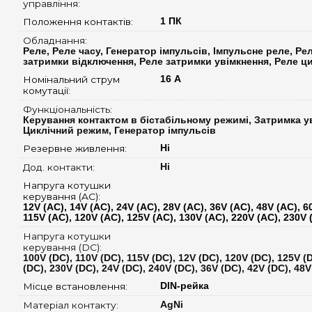
управління: 
Положення контактів: 
1 ПК
Обладнання: 
Реле, Реле часу, Генератор імпульсів, Імпульсне реле, Ре
затримки відключення, Реле затримки увімкнення, Реле ц
Номінальний струм 
16 А
комутації: 
Функціональність: 
Керування контактом в бістабільному режимі, Затримка у
Циклічний режим, Генератор імпульсів
Резервне живлення: 
Ні
Дод. контакти: 
Ні
Напруга котушки 
керування (AC): 
12V (AC), 14V (AC), 24V (AC), 28V (AC), 36V (AC), 48V (AC), 6
115V (AC), 120V (AC), 125V (AC), 130V (AC), 220V (AC), 230V 
Напруга котушки 
керування (DC): 
100V (DC), 110V (DC), 115V (DC), 12V (DC), 120V (DC), 125V (
(DC), 230V (DC), 24V (DC), 240V (DC), 36V (DC), 42V (DC), 48V
Місце встановлення: 
DIN-рейка
Матеріал контакту: 
AgNi