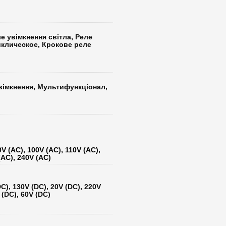
ле увімкнення світла, Реле
иклическое, Крокове реле
вімкнення, Мультифункціонал,
0V (AC), 100V (AC), 110V (AC),
(AC), 240V (AC)
DC), 130V (DC), 20V (DC), 220V
 (DC), 60V (DC)