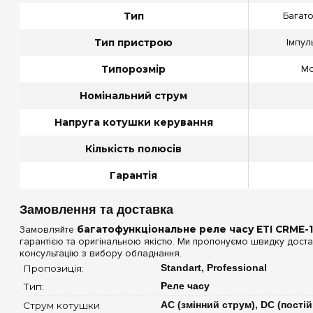
Тип
Багат
Тип пристрою
Імпул
Типорозмір
Мо
Номінальний струм
Напруга котушки керування
Кількість полюсів
Гарантія
Замовлення та доставка
Замовляйте
багатофункціональне реле часу ETI CRME-1
гарантією та оригінальною якістю. Ми пропонуємо швидку достав
консультацію з вибору обладнання.
Пропозиція: 
Standart, Professional
Тип: 
Реле часу
Струм котушки 
AC (змінний струм), DC (пості