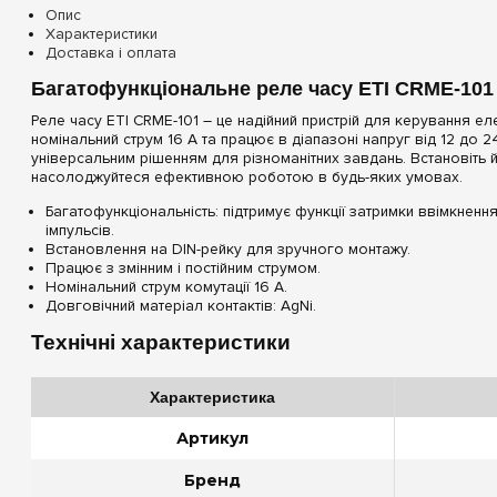
Опис
Характеристики
Доставка і оплата
Багатофункціональне реле часу ETI CRME-101
Реле часу ETI CRME-101 – це надійний пристрій для керування 
номінальний струм 16 А та працює в діапазоні напруг від 12 до 
універсальним рішенням для різноманітних завдань. Встановіть й
насолоджуйтеся ефективною роботою в будь-яких умовах.
Багатофункціональність: підтримує функції затримки ввімкненн
імпульсів.
Встановлення на DIN-рейку для зручного монтажу.
Працює з змінним і постійним струмом.
Номінальний струм комутації 16 А.
Довговічний матеріал контактів: AgNi.
Технічні характеристики
Характеристика
Артикул
Бренд