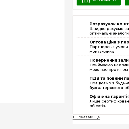
Розрахунок кошт
Швидко рахуємо за
оптимальні аналоги 
Оптова ціна з п
Партнерські умови 
монтажників.
Повернення зали
Приймаємо надлишк
можливе протягом 1
ПДВ та повний п
Працюємо з будь-я
бухгалтерського об
Офіційна гаранті
Лише сертифікована
об'єктів.
+ Показати ще