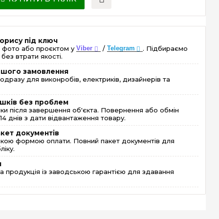
орису під ключ
 фото або проєктом у
Viber
/
Telegram
. Підбираємо
без втрати якості.
ершого замовлення
одразу для виконробів, електриків, дизайнерів та
шків без проблем
и після завершення об'єкта. Повернення або обмін
4 днів з дати відвантаження товару.
акет документів
кою формою оплати. Повний пакет документів для
ліку.
я
 продукція із заводською гарантією для здавання