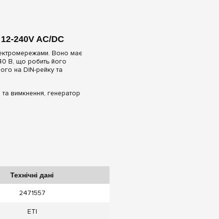
 12-240V AC/DC
електромережами. Воно має
240 В, що робить його
ого на DIN-рейку та
я та вимкнення, генератор
Технічні дані
2471557
ETI