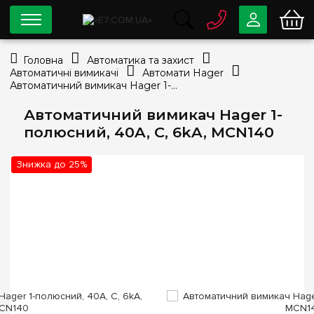
0 800
33-63-07
Головна
Автоматика та захист
Безкоштовно
Автоматичні вимикачі
Автомати Hager
info@e7.com.ua
Автоматичний вимикач Hager 1-полюсний, 40A, C, 6kA, MCN140
044
334-79-78
Автоматичний вимикач Hager 1-
Viber
Telegram
полюсний, 40A, C, 6kA, MCN140
Знижка до 25%