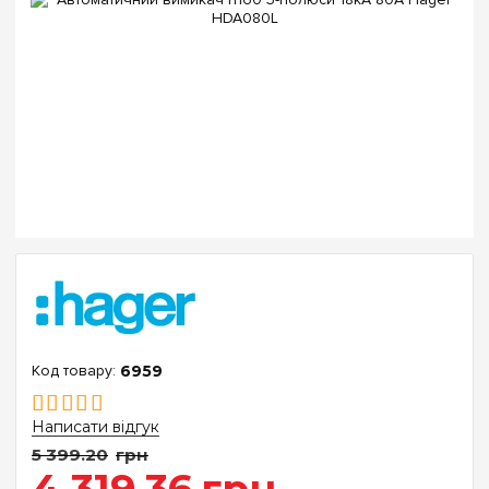
6959
Написати відгук
5 399
.
20
грн
4 319
.
36
грн