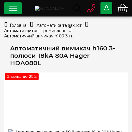
0 800
33-63-07
Головна
Автоматика та захист
Безкоштовно
Автомати щитові промислові
info@e7.com.ua
Автоматичний вимикач h160 3-полюси 18kA 80A Hager HDA080L
044
334-79-78
Автоматичний вимикач h160 3-
Viber
Telegram
полюси 18kA 80A Hager
HDA080L
Знижка до 25%