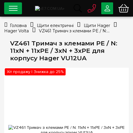
0 800
33-63-07
Головна
Щити електричні
Щити Hager
Безкоштовно
Hager Volta
VZ461 Тримач з клемами PE / N: 11xN + 11xPE / 3xN + 3xPE для корпусу Hager VU12UA
info@e7.com.ua
044
334-79-78
VZ461 Тримач з клемами PE / N:
11xN + 11xPE / 3xN + 3xPE для
Viber
Telegram
корпусу Hager VU12UA
Хіт продажу | Знижка до 25%