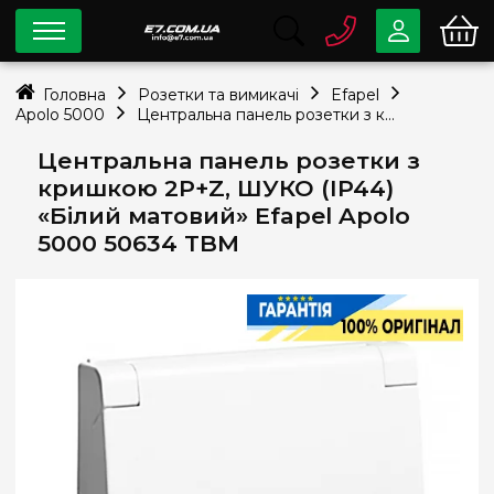
0 800
33-63-07
Головна
Розетки та вимикачі
Efapel
Безкоштовно
Apolo 5000
Центральна панель розетки з кришкою 2P+Z, ШУКО (IP44) «Білий матовий» Efapel Apolo 5000 50634 TBM
info@e7.com.ua
044
334-79-78
Центральна панель розетки з
кришкою 2P+Z, ШУКО (IP44)
Viber
Telegram
«Білий матовий» Efapel Apolo
5000 50634 TBM