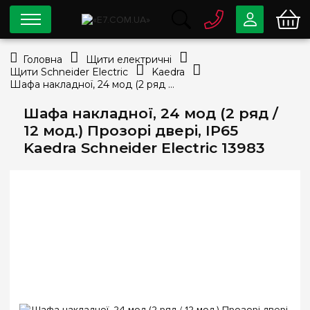
0 800
33-63-07
Головна
Щити електричні
Безкоштовно
Щити Schneider Electric
Kaedra
info@e7.com.ua
Шафа накладної, 24 мод (2 ряд / 12 мод.) Прозорі двері, ІР65 Kaedra Schneider Electric 13983
044
334-79-78
Шафа накладної, 24 мод (2 ряд /
Viber
Telegram
12 мод.) Прозорі двері, ІР65
Kaedra Schneider Electric 13983