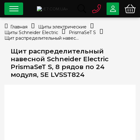
0 800
33-63-07
Главная
Щиты электрические
Бесплатно
Щиты Schneider Electric
PrismaSeT S
info@e7.com.ua
Щит распределительный навесной Schneider Electric PrismaSeT S, 8 рядов по 24 модуля, SE LVSST824
044
334-79-78
Щит распределительный
Viber
Telegram
навесной Schneider Electric
PrismaSeT S, 8 рядов по 24
модуля, SE LVSST824