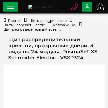
0 800
33-63-07
Главная
Щиты электрические
Бесплатно
Щиты Schneider Electric
PrismaSeT XS
info@e7.com.ua
Щит распределительный врезной, прозрачные двери, 3 ряда по 24 модуля, PrismaSeT XS, Schneider Electric LVSXP324
044
334-79-78
Щит распределительный
Viber
Telegram
врезной, прозрачные двери, 3
ряда по 24 модуля, PrismaSeT XS,
Schneider Electric LVSXP324