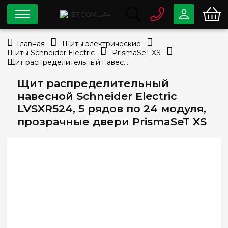
0 800
33-63-07
Главная
Щиты электрические
Бесплатно
Щиты Schneider Electric
PrismaSeT XS
info@e7.com.ua
Щит распределительный навесной Schneider Electric LVSXR524, 5 рядов по 24 модуля, прозрачные двери PrismaSeT XS
044
334-79-78
Щит распределительный
Viber
Telegram
навесной Schneider Electric
LVSXR524, 5 рядов по 24 модуля,
прозрачные двери PrismaSeT XS