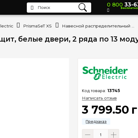
0 800
33-6
Бесплатно
ectric
PrismaSeT XS
Навесной распределительный щит, белые двери, 2 ряда по 13 модулей, PrismaSeT XS, Schneider Electric LVSXQ213
т, белые двери, 2 ряда по 13 модул
13745
Написать отзыв
3 799
.
50