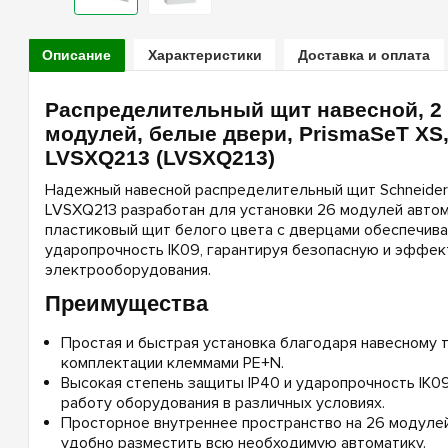
Описание
Характеристики
Доставка и оплата
Распределительный щит навесной, 2 
модулей, белые двери, PrismaSeT XS, 
LVSXQ213 (LVSXQ213)
Надежный навесной распределительный щит Schneider E
LVSXQ213 разработан для установки 26 модулей автома
пластиковый щит белого цвета с дверцами обеспечива
ударопрочность IK09, гарантируя безопасную и эффек
электрооборудования.
Преимущества
Простая и быстрая установка благодаря навесному т
комплектации клеммами PE+N.
Высокая степень защиты IP40 и ударопрочность IK
работу оборудования в различных условиях.
Просторное внутреннее пространство на 26 модулей 
удобно разместить всю необходимую автоматику.