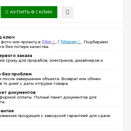
КУПИТЬ В 1 КЛИК
д ключ
 фото или проекту в
Viber
/
Telegram
. Подбираем
ги без потери качества.
ервого заказа
ия сразу для прорабов, электриков, дизайнеров и
в без проблем
 после завершения объекта. Возврат или обмен
 14 дней с даты отгрузки товара.
кет документов
формой оплаты. Полный пакет документов для
та.
рантия
ованная продукция с заводской гарантией для сдачи