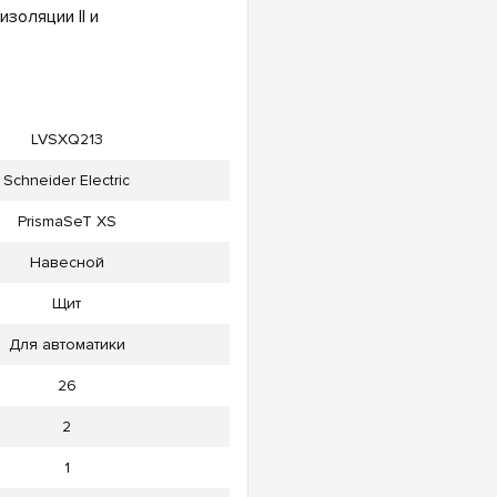
золяции II и
LVSXQ213
Schneider Electric
PrismaSeT XS
Навесной
Щит
Для автоматики
26
2
1