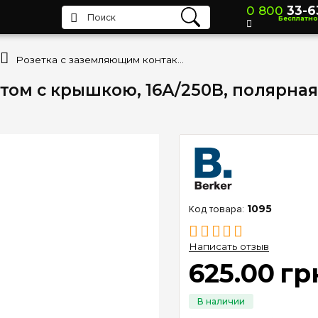
0 800
33-6
Бесплатно
Розетка с заземляющим контактом с крышкою, 16А/250В, полярная белизна, «Q.1» «Q.3» «Q7» Berker 47516069
м с крышкою, 16А/250В, полярная б
1095
Написать отзыв
625
.
00
гр