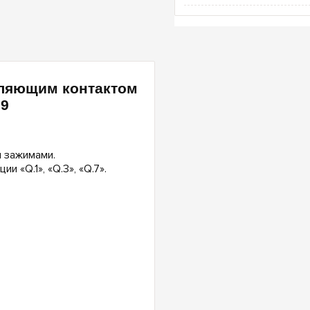
мляющим контактом
69
 зажимами.
 «Q.1», «Q.3», «Q.7».