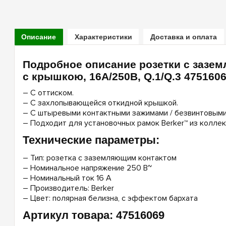
Описание
Характеристики
Доставка и оплата
Подробное описание розетки с зазе
с крышкою, 16А/250В, Q.1/Q.3 475160
– С оттиском.
– С захлопывающейся откидной крышкой.
– С штыревыми контактными зажимами / безвинтовыми
– Подходит для установочных рамок Berker™ из коллекции
Технические параметры:
– Тип: розетка с заземляющим контактом
– Номинальное напряжение 250 В~
– Номинальный ток 16 A
– Производитель: Berker
– Цвет: полярная белизна, с эффектом бархата
Артикул товара: 47516069