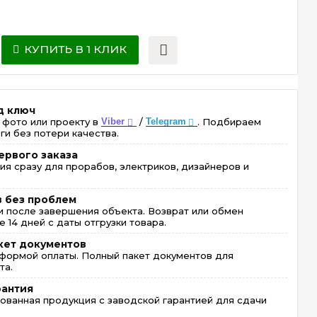
КУПИТЬ В 1 КЛИК
д ключ
 фото или проекту в
Viber
/
Telegram
. Подбираем
ги без потери качества.
ервого заказа
ия сразу для прорабов, электриков, дизайнеров и
в без проблем
 после завершения объекта. Возврат или обмен
 14 дней с даты отгрузки товара.
кет документов
формой оплаты. Полный пакет документов для
та.
рантия
ованная продукция с заводской гарантией для сдачи