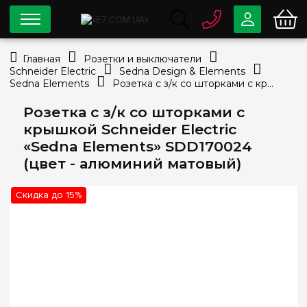
0 800
33-63-07
Главная
Розетки и выключатели
Бесплатно
Schneider Electric
Sedna Design & Elements
info@e7.com.ua
Sedna Elements
Розетка с з/к со шторками с крышкой Schneider Electric «Sedna Elements» SDD170024 (цвет - алюминий матовый)
044
334-79-78
Розетка с з/к со шторками с
Viber
Telegram
крышкой Schneider Electric
«Sedna Elements» SDD170024
(цвет - алюминий матовый)
Скидка до 15%