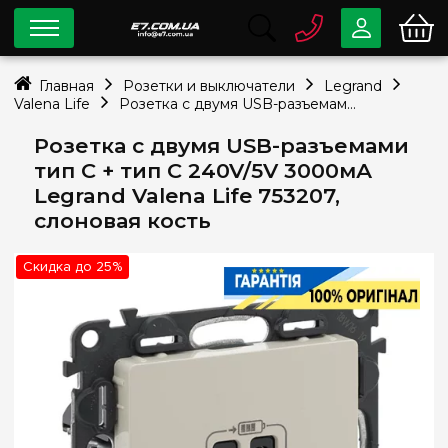
0 800
33-63-07
Главная
Розетки и выключатели
Legrand
Бесплатно
Valena Life
Розетка с двумя USB-разъемами тип C + тип C 240V/5V 3000мА Legrand Valena Life 753207, слоновая кость
info@e7.com.ua
044
334-79-78
Розетка с двумя USB-разъемами
тип C + тип C 240V/5V 3000мА
Viber
Telegram
Legrand Valena Life 753207,
слоновая кость
Скидка до 25%