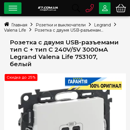
0 800
33-63-07
Главная
Розетки и выключатели
Legrand
Бесплатно
Valena Life
Розетка с двумя USB-разъемами тип C + тип C 240V/5V 3000мА Legrand Valena Life 753107, белый
info@e7.com.ua
044
334-79-78
Розетка с двумя USB-разъемами
тип C + тип C 240V/5V 3000мА
Viber
Telegram
Legrand Valena Life 753107,
белый
Скидка до 25%