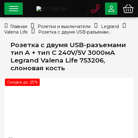
0 800
33-63-07
Главная
Розетки и выключатели
Legrand
Бесплатно
Valena Life
Розетка с двумя USB-разъемами тип A + тип C 240V/5V 3000мА Legrand Valena Life 753206, слоновая кость
info@e7.com.ua
044
334-79-78
Розетка с двумя USB-разъемами
тип A + тип C 240V/5V 3000мА
Viber
Telegram
Legrand Valena Life 753206,
слоновая кость
Скидка до 25%