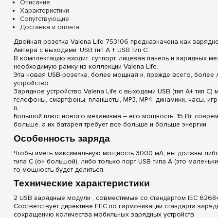
Описание
Характеристики
Сопутствующие
Доставка и оплата
Двойная розетка Valena Life 753106 предназначена как зарядн
Ампера с выходами: USB тип А + USB тип С.
В комплектацию входит: суппорт, лицевая панель и зарядных ме
необходимую рамку из коллекции Valena Life.
Эта новая USB-розетка, более мощная и, прежде всего, более
устройство.
Зарядное устройство Valena Life с выходами USB (тип A+ тип C)
телефоны, смартфоны, планшеты, MP3, MP4, динамики, часы, игро
п.
Большой плюс нового механизма – его мощность, 15 Вт, совр
больше, а их батарея требует все больше и больше энергии.
Особенность заряда
Чтобы иметь максимальную мощность 3000 мА, вы должны либо
типа C (он большой), либо только порт USB типа A (это маленьки
то мощность будет делиться.
Технические характеристики
2 USB зарядные модули , совместимые со стандартом IEC 62684
Соответствует директиве EEC по гармонизации стандарта заряд
сокращению количества мобильных зарядных устройств.