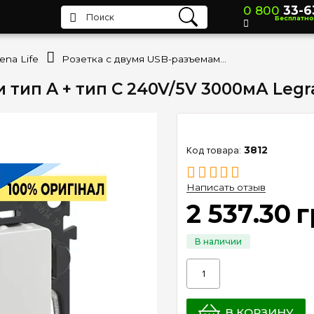
0 800
33-6
Бесплатно
lena Life
Розетка с двумя USB-разъемами тип A + тип C 240V/5V 3000мА Legrand Valena Life 753106, белый
тип A + тип C 240V/5V 3000мА Legra
3812
Написать отзыв
2 537
.
30
г
В КОРЗИНУ