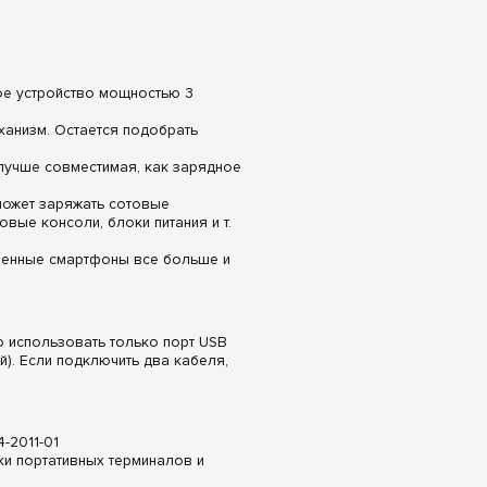
ое устройство мощностью 3
ханизм. Остается подобрать
 лучше совместимая, как зарядное
 может заряжать сотовые
вые консоли, блоки питания и т.
еменные смартфоны все больше и
 использовать только порт USB
й). Если подключить два кабеля,
-2011-01
ки портативных терминалов и