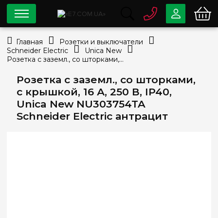
0 800
33-63-07
Главная
Розетки и выключатели
Бесплатно
Schneider Electric
Unica New
info@e7.com.ua
Розетка с заземл., со шторками, с крышкой, 16 А, 250 В, IP40, Unica New NU303754TA Schneider Electric антрацит
044
334-79-78
Розетка с заземл., со шторками,
Viber
Telegram
с крышкой, 16 А, 250 В, IP40,
Unica New NU303754TA
Schneider Electric антрацит