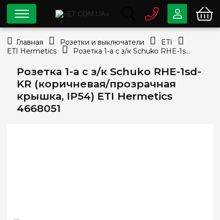
0 800
33-63-07
Главная
Розетки и выключатели
ETI
Бесплатно
ETI Hermetics
Розетка 1-а с з/к Schuko RHE-1sd-KR (коричневая/прозрачная крышка, IP54) ETI Hermetics 4668051
info@e7.com.ua
044
334-79-78
Розетка 1-а с з/к Schuko RHE-1sd-
KR (коричневая/прозрачная
Viber
Telegram
крышка, IP54) ETI Hermetics
4668051