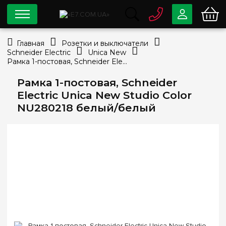
0 800
33-63-07
Главная
Розетки и выключатели
Бесплатно
Schneider Electric
Unica New
info@e7.com.ua
Рамка 1-постовая, Schneider Electric Unica New Studio Color NU280218 белый/белый
044
334-79-78
Рамка 1-постовая, Schneider
Viber
Telegram
Electric Unica New Studio Color
NU280218 белый/белый