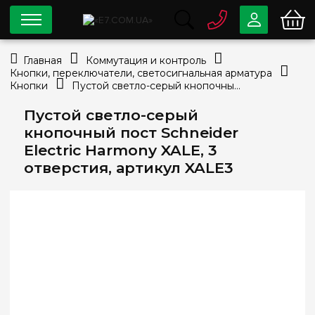
0 800
33-63-07
Главная
Коммутация и контроль
Бесплатно
Кнопки, переключатели, светосигнальная арматура
info@e7.com.ua
Кнопки
Пустой светло-серый кнопочный пост Schneider Electric Harmony XALE, 3 отверстия, артикул XALE3
044
334-79-78
Пустой светло-серый
Viber
Telegram
кнопочный пост Schneider
Electric Harmony XALE, 3
отверстия, артикул XALE3