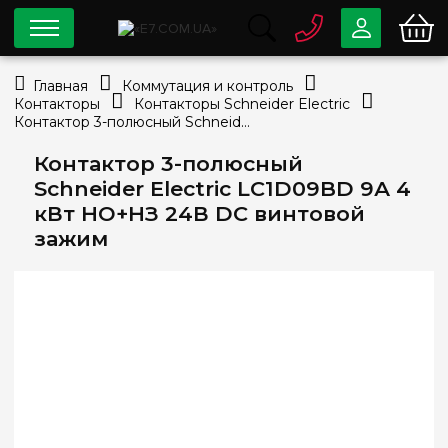
0 800
33-63-07
Главная
Коммутация и контроль
Бесплатно
Контакторы
Контакторы Schneider Electric
info@e7.com.ua
Контактор 3-полюсный Schneider Electric LC1D09BD 9А 4 кВт НО+НЗ 24В DC винтовой зажим
044
334-79-78
Контактор 3-полюсный
Viber
Telegram
Schneider Electric LC1D09BD 9А 4
кВт НО+НЗ 24В DC винтовой
зажим