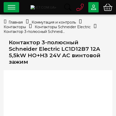
0 800
33-63-07
Главная
Коммутация и контроль
Бесплатно
Контакторы
Контакторы Schneider Electric
info@e7.com.ua
Контактор 3-полюсный Schneider Electric LC1D12B7 12A 5,5kW НО+НЗ 24V AC винтовой зажим
044
334-79-78
Контактор 3-полюсный
Viber
Telegram
Schneider Electric LC1D12B7 12A
5,5kW НО+НЗ 24V AC винтовой
зажим