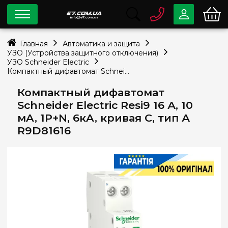
0 800
33-63-07
Главная
Автоматика и защита
Бесплатно
УЗО (Устройства защитного отключения)
info@e7.com.ua
УЗО Schneider Electric
044
334-79-78
Компактный дифавтомат Schneider Electric Resi9 16 А, 10 мA, 1P+N, 6кA, кривая С, тип А R9D81616
Viber
Telegram
Компактный дифавтомат
Schneider Electric Resi9 16 А, 10
мA, 1P+N, 6кA, кривая С, тип А
R9D81616