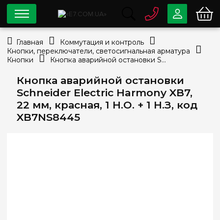
0 800
33-63-07
Главная
Коммутация и контроль
Бесплатно
Кнопки, переключатели, светосигнальная арматура
info@e7.com.ua
Кнопки
Кнопка аварийной остановки Schneider Electric Harmony XB7, 22 мм, красная, 1 Н.О. + 1 Н.З, код XB7NS8445
044
334-79-78
Кнопка аварийной остановки
Viber
Telegram
Schneider Electric Harmony XB7,
22 мм, красная, 1 Н.О. + 1 Н.З, код
XB7NS8445